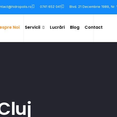
ntact@hidropolis.ro
0741 652 041
Blvd. 21 Decembrie 1989, Nr.
espre Noi
Servicii
Lucrări
Blog
Contact
Hidroizolații
Termoizolații
Tencuială Mecanizată Și
Finisaje Pereți
Zugrăveli La Înățime
 Cluj
Recondiționare Clădiri Și