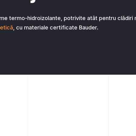
Toaletare Arbori
Decopertări
me termo-hidroizolante, potrivite atât pentru clădiri n
etică
, cu materiale certificate Bauder.