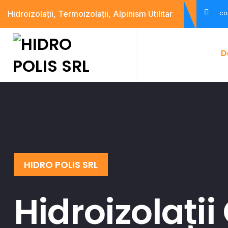
Hidroizolații, Termoizolații, Alpinism Utilitar
co
D
HIDRO POLIS SRL
Hidroizolații