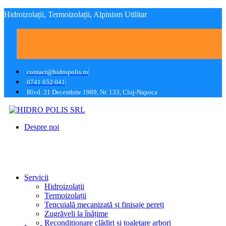
Hidroizolații, Termoizolații, Alpinism Utilitar
contact@hidropolis.ro
0741 652 041
Blvd. 21 Decembrie 1989, Nr. 133, Cluj-Napoca
Despre noi
Servicii
Hidroizolații
Termoizolații
Tencuială mecanizată și finisaje pereți
Zugrăveli la înățime
Recondiționare clădiri și toaletare arbori