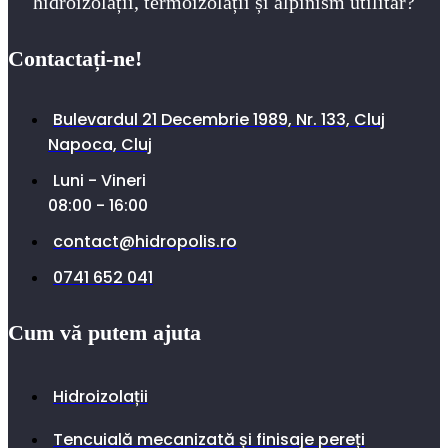
hidroizolații, termoizolații și alpinism utilitar?
Contactați-ne!
Bulevardul 21 Decembrie 1989, Nr. 133, Cluj
Napoca, Cluj
Luni - Vineri
08:00 - 16:00
contact@hidropolis.ro
0741 652 041
Cum vă putem ajuta
Hidroizolații
Tencuială mecanizată și finisaje pereți