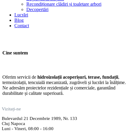
Recondiționare clădiri și toaletare arbori
Decopertări
Lucrări
Blog
Contact
CONTACTAȚI-NE
Consultanță Gratuită
Cine suntem
Oferim servicii de
hidroizolații acoperișuri, terase, fundații
,
termoizolații, tencuială mecanizată, zugrăveli și lucrări la înălțime.
Ne adresăm proiectelor rezidențiale și comerciale, garantând
durabilitate și calitate superioară.
Vizitați-ne
Bulevardul 21 Decembrie 1989, Nr. 133
Cluj Napoca
Luni - Vineri, 08:00 - 16:00