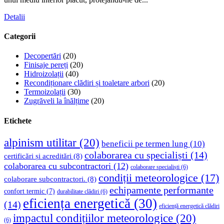
Detalii
Categorii
Decopertări
(20)
Finisaje pereți
(20)
Hidroizolații
(40)
Recondiționare clădiri și toaletare arbori
(20)
Termoizolații
(30)
Zugrăveli la înălțime
(20)
Etichete
alpinism utilitar
(20)
beneficii pe termen lung
(10)
colaborarea cu specialiști
(14)
certificări și acreditări
(8)
colaborarea cu subcontractori
(12)
colaborare specialiști
(6)
condiții meteorologice
(17)
colaborare subcontractori.
(8)
echipamente performante
confort termic
(7)
durabilitate clădiri
(6)
eficiența energetică
(30)
(14)
eficiență energetică clădiri
impactul condițiilor meteorologice
(20)
(6)