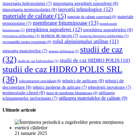
importanța pregătirii suprafeței
(8)
importanța hidroizolației
(7)
inovații tehnologice
(12)
importanța termoizolației
(8)
materiale de calitate
(15)
materiale
materiale de calitate superioară
(6)
membrane bituminoase
(13)
termoizolație
(7)
membranele
pregătirea suprafeței
(12)
pregătirea suprafețelor
(8)
bituminoase
(5)
proiecte de succes
(7)
prevenirea infiltrațiilor
(5)
protecția împotriva infiltrațiilor
(5)
rolul alpinismului utilitar
(11)
recomandări pentru proprietari
(6)
studii de caz
siguranța muncitorilor
(7)
sisteme dublustrat
(5)
(32)
studii de caz HIDRO POLIS
(10)
studii de caz hidroizolații
(5)
studii de caz HIDRO POLIS SRL
(36)
tehnici de aplicare
(8)
tehnici de
subcontractori specializați
(6)
decopertare
(8)
tehnici moderne de aplicare
(7)
tehnologii inovatoare
(7)
testimoniale clienți
(8)
utilizarea
tipuri de membrane bituminoase
(6)
utilizarea materialelor de calitate
(9)
echipamentelor performante
(7)
Ultimele articole
21 ianuarie 2025