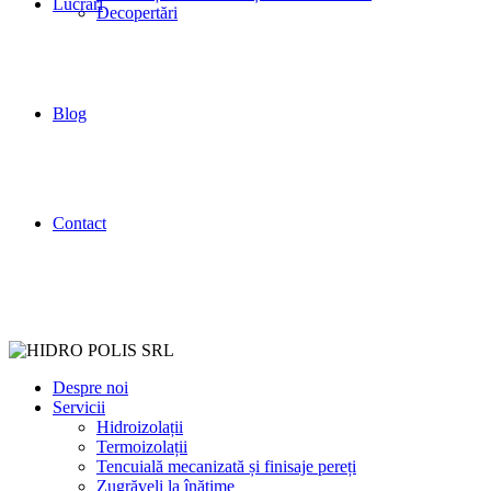
Lucrări
Decopertări
Blog
Contact
Despre noi
Servicii
Hidroizolații
Termoizolații
Tencuială mecanizată și finisaje pereți
Zugrăveli la înățime