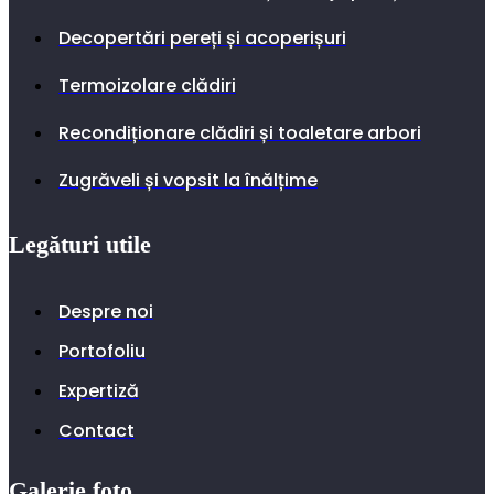
Decopertări pereți și acoperișuri
Termoizolare clădiri
Recondiționare clădiri și toaletare arbori
Zugrăveli și vopsit la înălțime
Legături utile
Despre noi
Portofoliu
Expertiză
Contact
Galerie foto