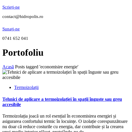
Scrieți-ne
contact@hidropolis.ro
Sunați-ne
0741 652 041
Portofoliu
Acasă
Posts tagged 'economisire energie'
Termoizolații
Tehnici de aplicare a termoizolației în spații înguste sau greu
accesibile
Termoizolația joacă un rol esențial în economisirea energiei și
asigurarea confortului termic în locuințe. O izolație corespunzătoare
nu doar că reduce costurile cu energia, dar contribuie și la crearea
unui mediu interior plăcut, protejându-ne de...