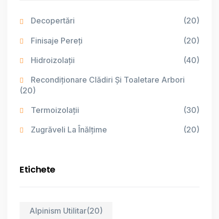
Decopertări
(20)
Finisaje Pereți
(20)
Hidroizolații
(40)
Recondiționare Clădiri Și Toaletare Arbori
(20)
Termoizolații
(30)
Zugrăveli La Înălțime
(20)
Etichete
Alpinism Utilitar
(20)