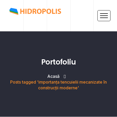
Portofoliu
Acasă
Posts tagged 'importanța tencuielii mecanizate în
construcții moderne'