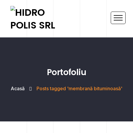
Portofoliu
Acasă
Posts tagged 'membrană bituminoasă'