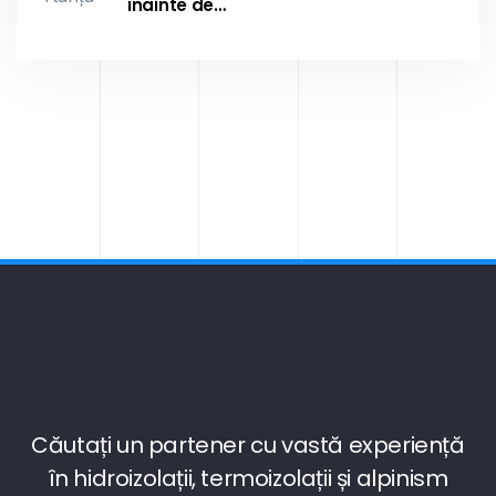
înainte de…
Căutați un partener cu vastă experiență
în hidroizolații, termoizolații și alpinism