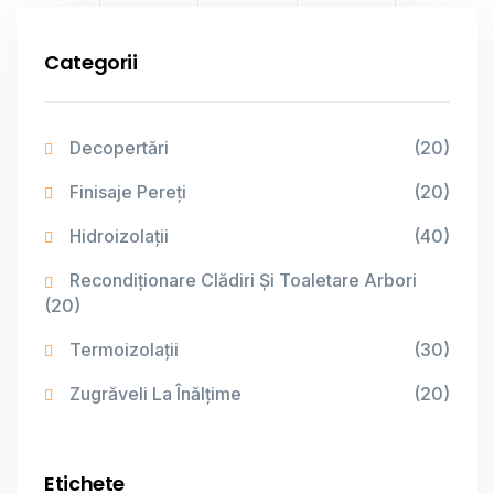
Categorii
Decopertări
(20)
Finisaje Pereți
(20)
Hidroizolații
(40)
Recondiționare Clădiri Și Toaletare Arbori
(20)
Termoizolații
(30)
Zugrăveli La Înălțime
(20)
Etichete